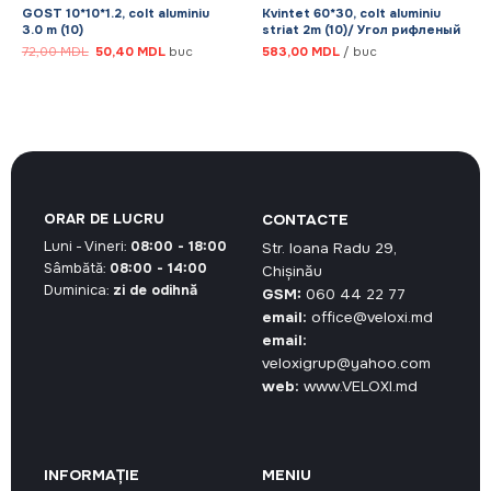
GOST 10*10*1.2, colt aluminiu
Kvintet 60*30, colt aluminiu
3.0 m (10)
striat 2m (10)/ Угол рифленый
Prețul
Prețul
72,00
MDL
50,40
MDL
buc
583,00
MDL
/ buc
inițial
curent
a
este:
L.
fost:
50,40 MDL.
72,00 MDL.
ORAR DE LUCRU
CONTACTE
Luni - Vineri:
08:00 - 18:00
Str. Ioana Radu 29,
Sâmbătă:
08:00 - 14:00
Chișinău
Duminica:
zi de odihnă
GSM:
060 44 22 77
email:
office@veloxi.md
email:
veloxigrup@yahoo.com
web:
www.VELOXI.md
INFORMAȚIE
MENIU