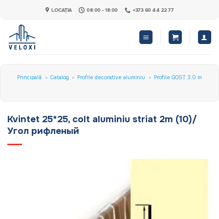
Skip
LOCAȚIA
08:00 - 18:00
+373 60 44 22 77
to
content
Principală
»
Catalog
»
Profile decorative aluminiu
»
Profile GOST 3.0 m
Kvintet 25*25, colt aluminiu striat 2m (10)/
Угол рифленый