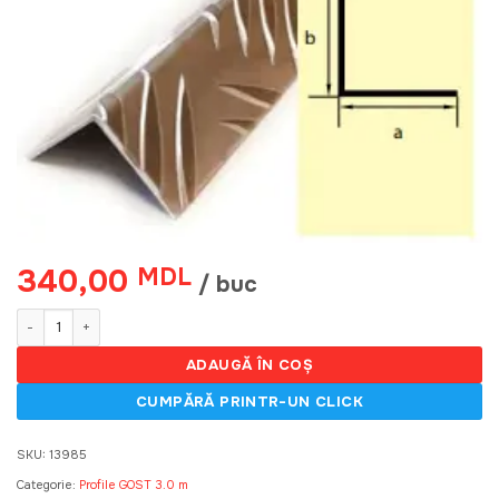
340,00
MDL
/ buc
Cantitate Kvintet 25*25, colt aluminiu striat 2m (10)/ Угол рифленый
ADAUGĂ ÎN COȘ
SKU:
13985
Categorie:
Profile GOST 3.0 m