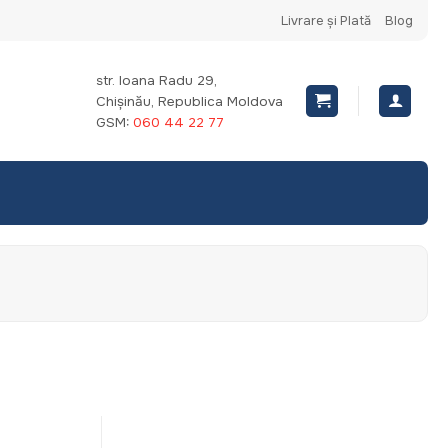
Livrare și Plată
Blog
str. Ioana Radu 29,
Chișinău, Republica Moldova
GSM:
060 44 22 77