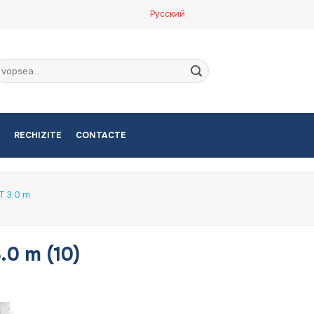
Русский
aută
upă:
RECHIZITE
CONTACTE
T 3.0 m
.0 m (10)