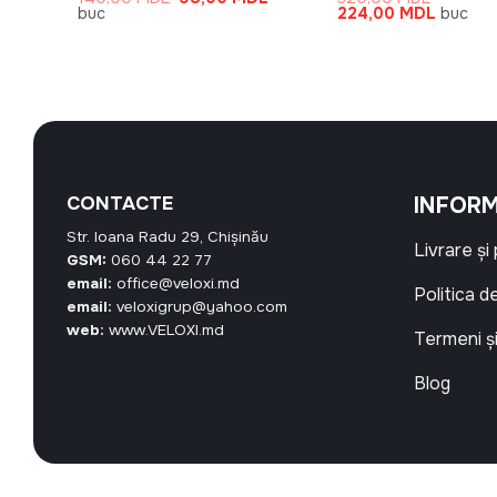
este:
inițial
curent
Prețul
Prețul
buc
224,00
MDL
buc
53,20 MDL.
a
este:
inițial
curent
fost:
98,00 MDL.
a
este:
140,00 MDL.
fost:
224,00
320,00 MDL.
CONTACTE
INFORM
Str. Ioana Radu 29, Chișinău
Livrare și
GSM:
060 44 22 77
email:
office@veloxi.md
Politica d
email:
veloxigrup@yahoo.com
web:
www.VELOXI.md
Termeni și
Blog