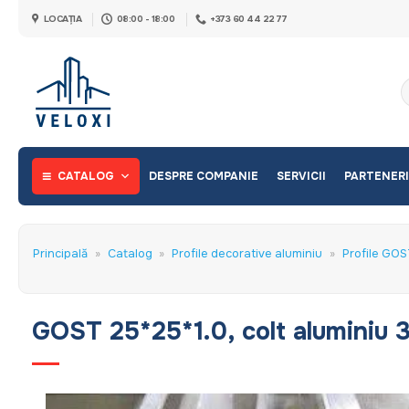
Skip
LOCAȚIA
08:00 - 18:00
+373 60 44 22 77
to
content
C
d
CATALOG
DESPRE COMPANIE
SERVICII
PARTENERI
Principală
»
Catalog
»
Profile decorative aluminiu
»
Profile GOS
GOST 25*25*1.0, colt aluminiu 3