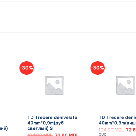
-30%
-30%
+
+
TD Trecere denivelata
TD Trecere deni
40mm*0,9m(дуб
40mm*0,9m(вишн
ий)
светлый) S
Prețu
104,00
MDL
72,
inițial
buc
Prețul
Prețul
104,00
MDL
72,80
MDL