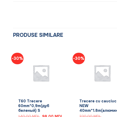
PRODUSE SIMILARE
-30%
-30%
+
+
T60 Trecere
Trecere cu cauciuc
S
60mm*0,9m(дуб
NEW
беленый) S
40mm*1.8m(алюмин
Prețul
curent
Prețul
Prețul
140,00
MDL
98,00
MDL
320,00
MDL