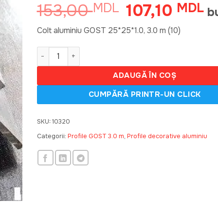
153,00
107,10
MDL
Prețul
MDL
Pr
b
inițial
cu
a
es
Colt aluminiu GOST 25*25*1.0, 3.0 m (10)
fost:
10
Cantitate GOST 25*25*1.0, colt aluminiu 3.0 m (10)
153,00 MDL.
ADAUGĂ ÎN COȘ
SKU:
10320
Categorii:
Profile GOST 3.0 m
,
Profile decorative aluminiu