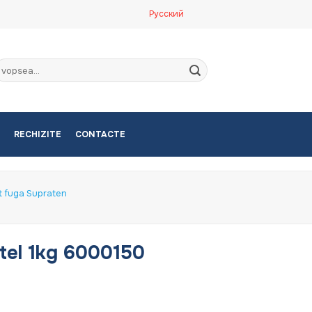
Русский
aută
upă:
RECHIZITE
CONTACTE
t fuga Supraten
tel 1kg 6000150