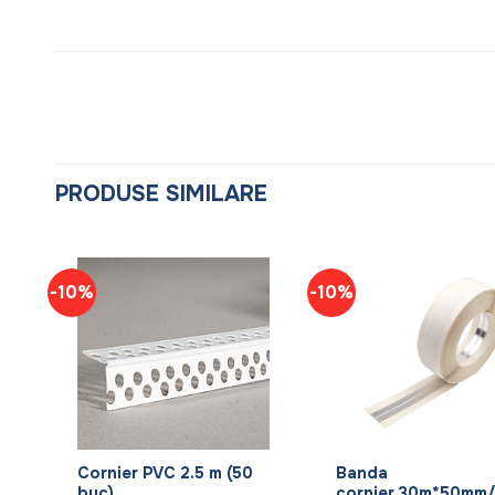
PRODUSE SIMILARE
-10%
-10%
+
+
Cornier PVC 2.5 m (50
Banda
buc)
cornier,30m*50mm