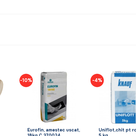
-10%
-4%
+
+
Eurofin, amestec uscat,
Uniflot,chit pt ro
/
18kg C 370024
5 kg