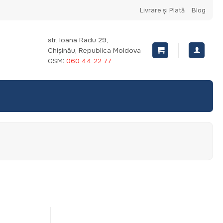
Livrare și Plată
Blog
str. Ioana Radu 29,
Chișinău, Republica Moldova
GSM:
060 44 22 77