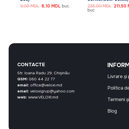
Prețul
Prețul
Prețul
9,00
MDL
8,10
MDL
buc
235,00
MDL
211,50
inițial
curent
inițial
buc
Prețul
a
este:
a
curent
fost:
8,10 MDL.
fost:
este:
9,00 MDL.
235,00
42,64 MDL.
CONTACTE
INFORM
Str. Ioana Radu 29, Chișinău
Livrare și
GSM:
060 44 22 77
email:
office@veloxi.md
Politica d
email:
veloxigrup@yahoo.com
web:
www.VELOXI.md
Termeni și
Blog