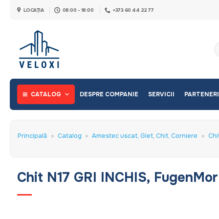
Skip
LOCAȚIA
08:00 - 18:00
+373 60 44 22 77
to
content
C
d
CATALOG
DESPRE COMPANIE
SERVICII
PARTENERI
Principală
»
Catalog
»
Amestec uscat, Glet, Chit, Corniere
»
Chi
Chit N17 GRI INCHIS, FugenMor