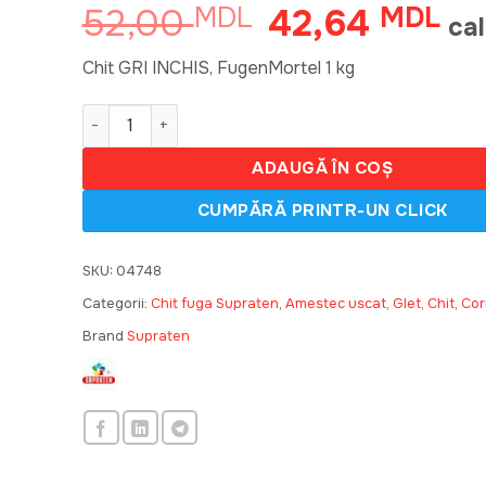
52,00
42,64
MDL
Prețul
MDL
Pre
ca
inițial
cur
a
est
Chit GRI INCHIS, FugenMortel 1 kg
fost:
42,
Cantitate Chit N17 GRI INCHIS, FugenMortel 1kg 6
52,00 MDL.
ADAUGĂ ÎN COȘ
SKU:
04748
Categorii:
Chit fuga Supraten
,
Amestec uscat, Glet, Chit, Cor
Brand
Supraten