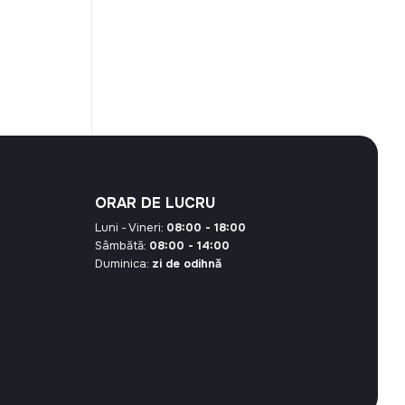
l
nt
00 MDL.
ORAR DE LUCRU
Luni - Vineri:
08:00 - 18:00
Sâmbătă:
08:00 - 14:00
Duminica:
zi de odihnă