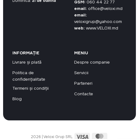
Duminica:
zi de odihnă
GSM:
060 44 22 77
email:
office@veloxi.md
email:
veloxigrup@yahoo.com
web:
www.VELOXI.md
INFORMAȚIE
MENIU
Livrare și plată
Despre companie
Politica de
Servicii
confidențialitate
Parteneri
Termeni și condiții
Contacte
Blog
Visa
MasterCard
2026 | Veloxi Grup SRL