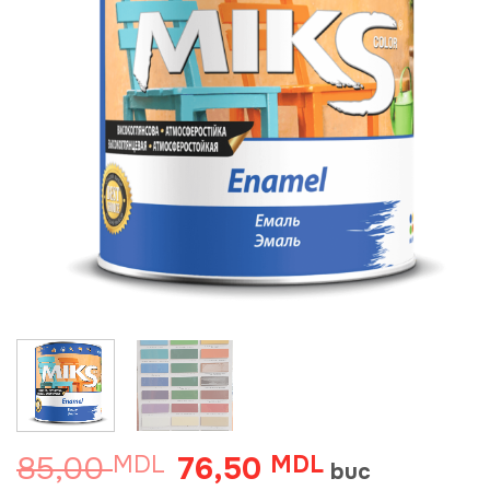
85,00
76,50
MDL
Prețul
MDL
Prețul
buc
inițial
curent