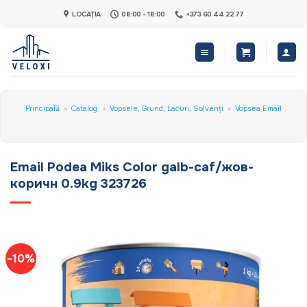
Skip
LOCAȚIA
08:00 - 18:00
+373 60 44 22 77
to
content
Principală
»
Catalog
»
Vopsele, Grund, Lacuri, Solvenți
»
Vopsea Email
Email Podea Miks Color galb-caf/жов-
коричн 0.9kg 323726
-10%