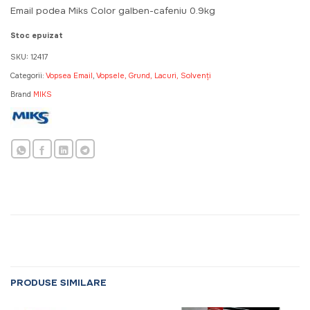
a
este:
Email podea Miks Color galben-cafeniu 0.9kg
fost:
76,50 MDL.
85,00 MDL.
Stoc epuizat
SKU:
12417
Categorii:
Vopsea Email
,
Vopsele, Grund, Lacuri, Solvenți
Brand
MIKS
PRODUSE SIMILARE