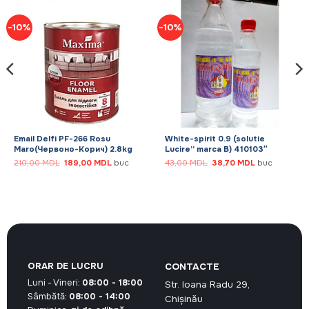
-10%
-10%
Email Delfi PF-266 Rosu
White-spirit 0.9 (solutie
Maro(Червоно-Корич) 2.8kg
Lucire” marca B) 410103″
Prețul
Prețul
Prețul
Prețul
210,00
MDL
189,00
MDL
buc
43,00
MDL
38,70
MDL
buc
inițial
curent
inițial
curent
a
este:
a
este:
fost:
189,00 MDL.
fost:
38,70 MDL.
210,00 MDL.
43,00 MDL.
ORAR DE LUCRU
CONTACTE
Luni - Vineri:
08:00 - 18:00
Str. Ioana Radu 29,
Sâmbătă:
08:00 - 14:00
Chișinău