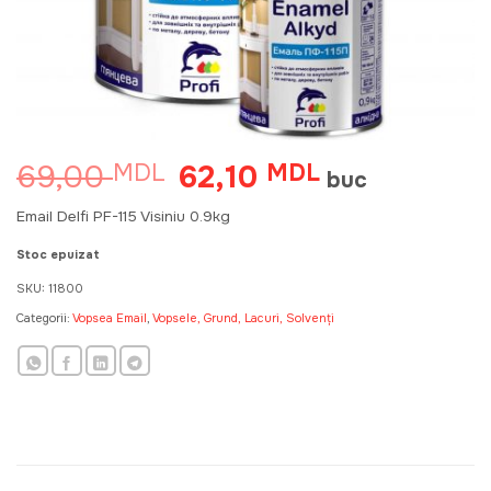
69,00
62,10
MDL
Prețul
MDL
Prețul
buc
inițial
curent
a
este:
Email Delfi PF-115 Visiniu 0.9kg
fost:
62,10 MDL.
69,00 MDL.
Stoc epuizat
SKU:
11800
Categorii:
Vopsea Email
,
Vopsele, Grund, Lacuri, Solvenți