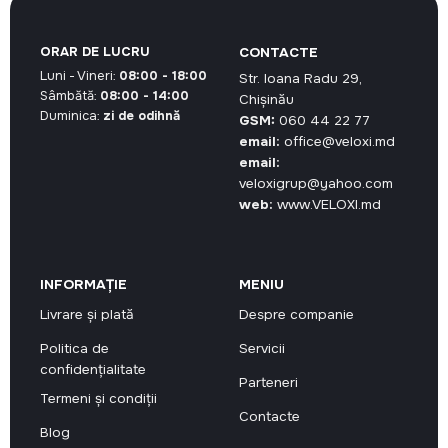
ORAR DE LUCRU
CONTACTE
Luni - Vineri:
08:00 - 18:00
Str. Ioana Radu 29,
Sâmbătă:
08:00 - 14:00
Chișinău
Duminica:
zi de odihnă
GSM:
060 44 22 77
email:
office@veloxi.md
email:
veloxigrup@yahoo.com
web:
www.VELOXI.md
INFORMAȚIE
MENIU
Livrare și plată
Despre companie
Politica de
Servicii
confidențialitate
Parteneri
Termeni și condiții
Contacte
Blog