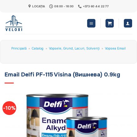
Skip
LOCAȚIA
08:00 - 18:00
+373 60 44 22 77
to
content
Principală
»
Catalog
»
Vopsele, Grund, Lacuri, Solvenți
»
Vopsea Email
Email Delfi PF-115 Visina (Вишнева) 0.9kg
-10%