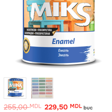
255,00
229,50
MDL
Prețul
MDL
Prețul
buc
inițial
curent