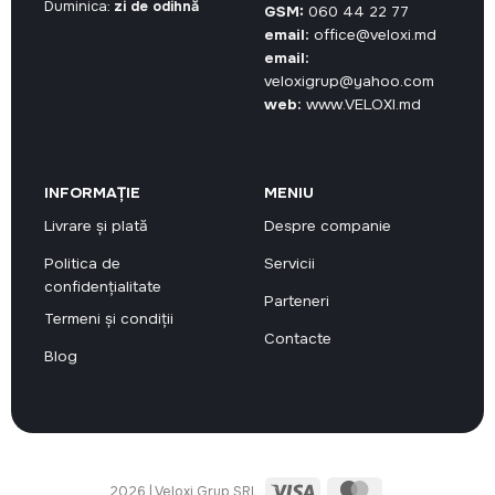
Duminica:
zi de odihnă
GSM:
060 44 22 77
email:
office@veloxi.md
email:
veloxigrup@yahoo.com
web:
www.VELOXI.md
INFORMAȚIE
MENIU
Livrare și plată
Despre companie
Politica de
Servicii
confidențialitate
Parteneri
Termeni și condiții
Contacte
Blog
Visa
MasterCard
2026 | Veloxi Grup SRL