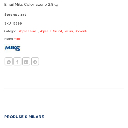
a
este:
Email Miks Color azuriu 2.8kg
fost:
229,50 MDL
255,00 MDL.
Stoc epuizat
SKU:
12399
Categorii:
Vopsea Email
,
Vopsele, Grund, Lacuri, Solvenți
Brand
MIKS
PRODUSE SIMILARE