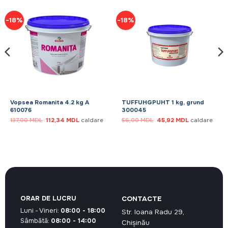
-18%
-18%
Vopsea Romanita 4.2 kg A
TUFFUHGPUHT 1 kg, grund
610076
300045
Prețul
Prețul
Prețul
Prețul
137,00
MDL
112,34
MDL
caldare
56,00
MDL
45,92
MDL
caldare
inițial
curent
inițial
curent
a
este:
a
este:
fost:
112,34 MDL.
fost:
45,92 MDL.
137,00 MDL.
56,00 MDL.
ORAR DE LUCRU
CONTACTE
Luni - Vineri:
08:00 - 18:00
Str. Ioana Radu 29,
Sâmbătă:
08:00 - 14:00
Chișinău