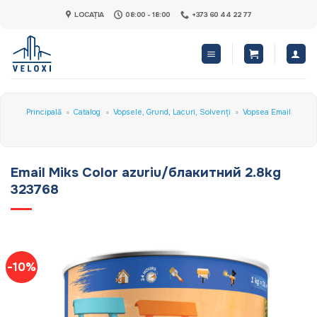
Skip
LOCAȚIA
08:00 - 18:00
+373 60 44 22 77
to
content
Principală
»
Catalog
»
Vopsele, Grund, Lacuri, Solvenți
»
Vopsea Email
Email Miks Color azuriu/блакитний 2.8kg
323768
-10%