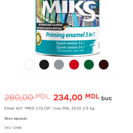
260,00
234,00
MDL
Prețul
MDL
Prețul
buc
inițial
curent
a
este:
Email 3in1 ”MIKS COLOR” rosu RAL 3020 2,5 kg
fost:
234,00 MD
260,00 MDL.
Stoc epuizat
SKU:
12446