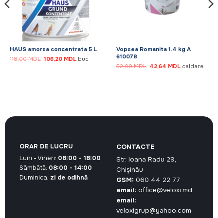
HAUS amorsa concentrata 5 L
Vopsea Romanita 1.4 kg A
610078
Prețul
Prețul
118,00
MDL
106,20
MDL
buc
inițial
curent
Prețul
Prețul
52,00
MDL
42,64
MDL
caldare
a
este:
inițial
curent
.
fost:
106,20 MDL.
a
este:
118,00 MDL.
fost:
42,64 MDL.
52,00 MDL.
ORAR DE LUCRU
CONTACTE
Luni - Vineri:
08:00 - 18:00
Str. Ioana Radu 29,
Sâmbătă:
08:00 - 14:00
Chișinău
Duminica:
zi de odihnă
GSM:
060 44 22 77
email:
office@veloxi.md
email:
veloxigrup@yahoo.com