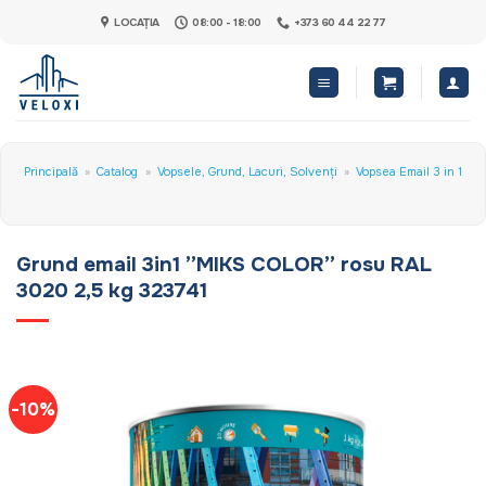
Skip
LOCAȚIA
08:00 - 18:00
+373 60 44 22 77
to
content
Principală
»
Catalog
»
Vopsele, Grund, Lacuri, Solvenți
»
Vopsea Email 3 in 1
Grund email 3in1 ”MIKS COLOR” rosu RAL
3020 2,5 kg 323741
-10%