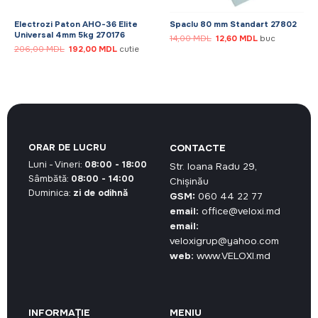
Electrozi Paton АНО-36 Elite
Spaclu 80 mm Standart 27802
Universal 4mm 5kg 270176
Prețul
Prețul
14,00
MDL
12,60
MDL
buc
inițial
curent
Prețul
Prețul
206,00
MDL
192,00
MDL
cutie
a
este:
inițial
curent
fost:
12,60 MDL.
a
este:
14,00 MDL.
fost:
192,00 MDL.
206,00 MDL.
ORAR DE LUCRU
CONTACTE
Luni - Vineri:
08:00 - 18:00
Str. Ioana Radu 29,
Sâmbătă:
08:00 - 14:00
Chișinău
Duminica:
zi de odihnă
GSM:
060 44 22 77
email:
office@veloxi.md
email:
veloxigrup@yahoo.com
web:
www.VELOXI.md
INFORMAȚIE
MENIU