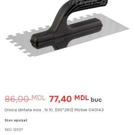
86,00
77,40
MDL
Prețul
MDL
Prețul
buc
inițial
curent
a
este:
Drisca dintata inox , N 10, (130*280) Motive 040143
fost:
77,40 MDL.
86,00 MDL.
Stoc epuizat
SKU:
12007