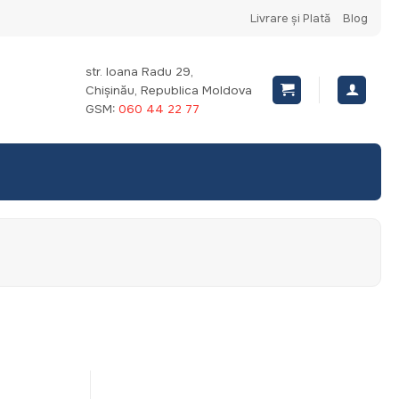
Livrare și Plată
Blog
str. Ioana Radu 29,
Chișinău, Republica Moldova
GSM:
060 44 22 77