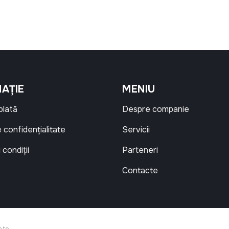
70,00 MDL.
AȚIE
MENIU
 plată
Despre companie
e confidențialitate
Servicii
 condiții
Parteneri
Contacte