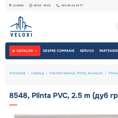
Skip
LOCAȚIA
08:00 - 18:00
+373 60 44 22 77
to
content
C
d
CATALOG
DESPRE COMPANIE
SERVICII
PARTENERI
Principală
»
Catalog
»
Parchet laminat, Plinte, Accesorii
»
Plint
8548, Plinta PVC, 2.5 m (дуб г