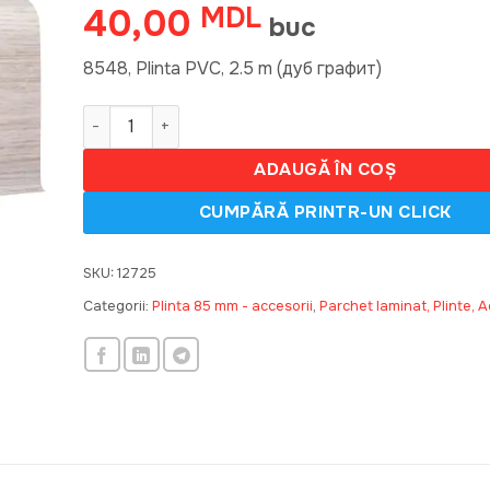
40,00
MDL
buc
8548, Plinta PVC, 2.5 m (дуб графит)
Cantitate 8548, Plinta PVC, 2.5 m (дуб графит) (20)
ADAUGĂ ÎN COȘ
SKU:
12725
Categorii:
Plinta 85 mm - accesorii
,
Parchet laminat, Plinte, A