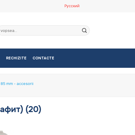
Русский
aută
upă:
RECHIZITE
CONTACTE
a 85 mm - accesorii
рафит) (20)