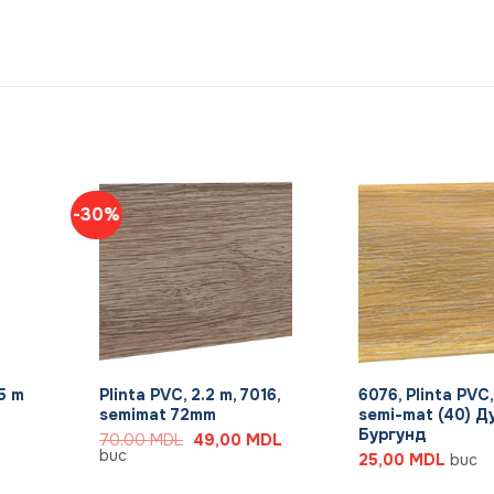
-30%
+
+
.5 m
Plinta PVC, 2.2 m, 7016,
6076, Plinta PVC,
semimat 72mm
semi-mat (40) Д
Бургунд
Prețul
Prețul
70,00
MDL
49,00
MDL
inițial
curent
buc
25,00
MDL
buc
a
este:
fost:
49,00 MDL.