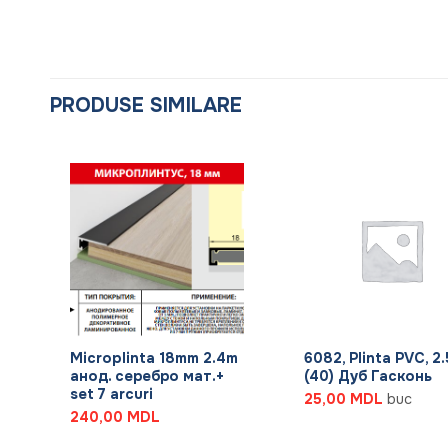
PRODUSE SIMILARE
+
+
m
Microplinta 18mm 2.4m
6082, Plinta PVC, 2
0)
анод. серебро мат.+
(40) Дуб Гасконь
set 7 arcuri
25,00
MDL
buc
240,00
MDL