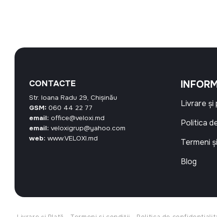
CONTACTE
INFORM
Str. Ioana Radu 29, Chișinău
Livrare și
GSM:
060 44 22 77
email:
office@veloxi.md
Politica d
email:
veloxigrup@yahoo.com
web:
www.VELOXI.md
Termeni și
Blog