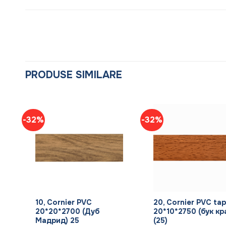
PRODUSE SIMILARE
-32%
-32%
+
+
10, Cornier PVC
20, Cornier PVC ta
20*20*2700 (Дуб
20*10*2750 (бук кр
Мадрид) 25
(25)