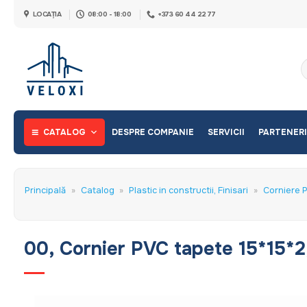
Skip
LOCAȚIA
08:00 - 18:00
+373 60 44 22 77
to
content
C
d
CATALOG
DESPRE COMPANIE
SERVICII
PARTENERI
Principală
»
Catalog
»
Plastic in constructii, Finisari
»
Corniere 
00, Cornier PVC tapete 15*15*2,