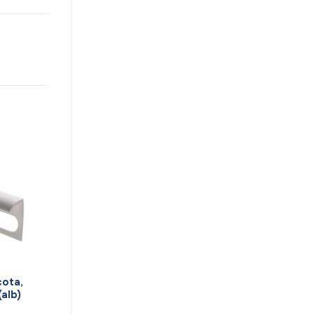
cota,
(alb)