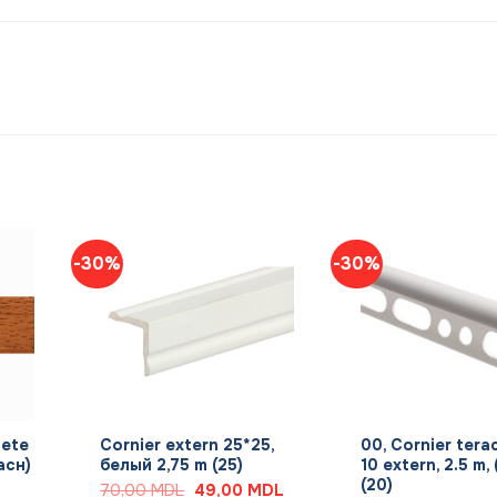
-30%
-30%
+
+
pete
Cornier extern 25*25,
00, Cornier tera
асн)
белый 2,75 m (25)
10 extern, 2.5 m, 
(20)
Prețul
Prețul
70,00
MDL
49,00
MDL