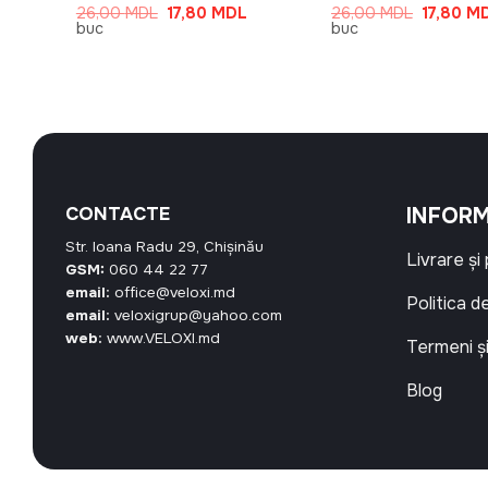
rețul
Prețul
Prețul
Prețul
26,00
MDL
17,80
MDL
26,00
MDL
17,80
M
urent
inițial
curent
inițial
buc
buc
ste:
a
este:
a
7,80 MDL.
fost:
17,80 MDL.
fost:
26,00 MDL.
26,00 M
CONTACTE
INFORM
Str. Ioana Radu 29, Chișinău
Livrare și
GSM:
060 44 22 77
email:
office@veloxi.md
Politica d
email:
veloxigrup@yahoo.com
web:
www.VELOXI.md
Termeni și
Blog