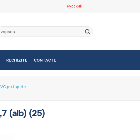
Русский
aută
upă:
RECHIZITE
CONTACTE
PVC pu tapete
7 (alb) (25)