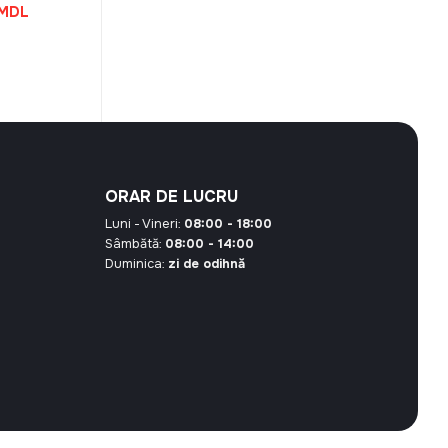
Prețul
MDL
curent
este:
16,17 MDL.
 MDL.
ORAR DE LUCRU
Luni - Vineri:
08:00 - 18:00
Sâmbătă:
08:00 - 14:00
Duminica:
zi de odihnă