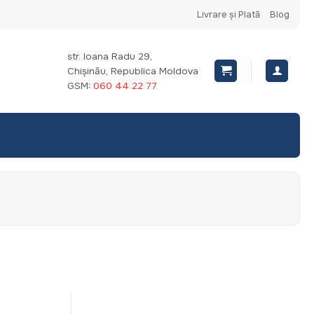
Livrare și Plată
Blog
str. Ioana Radu 29,
Chișinău, Republica Moldova
GSM:
060 44 22 77