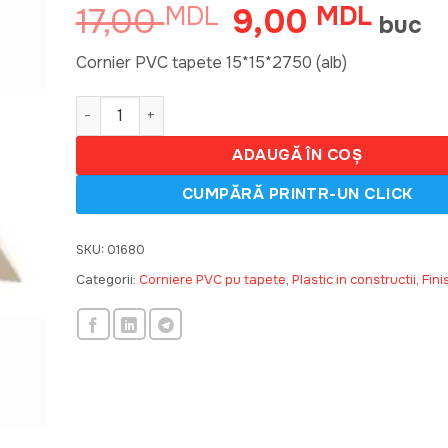
17,00
9,00
MDL
Prețul
MDL
Prețul
buc
inițial
curent
a
este:
Cornier PVC tapete 15*15*2750 (alb)
fost:
9,00 
Cantitate 00, Cornier PVC tapete 15*15*2,7 (alb) (2
17,00 MDL.
ADAUGĂ ÎN COȘ
SKU:
01680
Categorii:
Corniere PVC pu tapete
,
Plastic in constructii, Fini