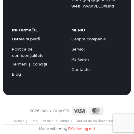
web:
www.VELOXI.md
INFORMAȚIE
MENIU
Livrare și plată
Despre companie
Politica de
Servicii
confidențialitate
Parteneri
Termeni și condiții
Contacte
Blog
Visa
MasterCard
2026 | Veloxi Grup SRL
Livrare și Plată
Termeni si condiții
Politica de confidentialitate
Made with ❤ by
EMarketing.md