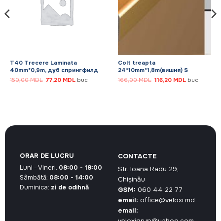
T40 Trecere Laminata
Colt treapta
40mm*0,9m, дуб спрингфилд
24*10mm*1,8m(вишня) S
Prețul
Prețul
Prețul
Prețul
150,00
MDL
77,20
MDL
buc
166,00
MDL
116,20
MDL
buc
inițial
curent
inițial
curent
a
este:
a
este:
fost:
77,20 MDL.
fost:
116,20 MDL.
150,00 MDL.
166,00 MDL.
ORAR DE LUCRU
CONTACTE
Luni - Vineri:
08:00 - 18:00
Str. Ioana Radu 29,
Sâmbătă:
08:00 - 14:00
Chișinău
Duminica:
zi de odihnă
GSM:
060 44 22 77
email:
office@veloxi.md
email:
veloxigrup@yahoo.com