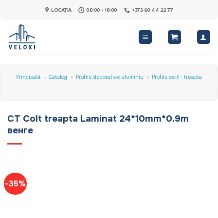
Skip
LOCAȚIA
08:00 - 18:00
+373 60 44 22 77
to
content
Principală
»
Catalog
»
Profile decorative aluminiu
»
Profile colt - treapta
CT Colt treapta Laminat 24*10mm*0.9m
венге
-35%