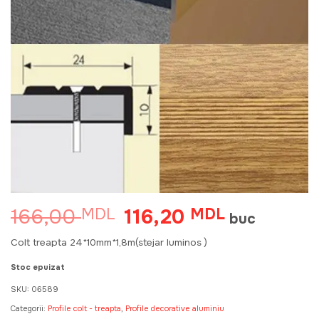
166,00
116,20
MDL
Prețul
MDL
Prețul
buc
inițial
curent
a
este:
Colt treapta 24*10mm*1,8m(stejar luminos )
fost:
116,20 MDL.
166,00 MDL.
Stoc epuizat
SKU:
06589
Categorii:
Profile colt - treapta
,
Profile decorative aluminiu