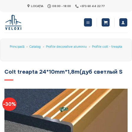
Skip
LOCAȚIA
08:00 - 18:00
+373 60 44 22 77
to
content
Principală
»
Catalog
»
Profile decorative aluminiu
»
Profile colt - treapta
Colt treapta 24*10mm*1,8m(дуб светлый S
-30%