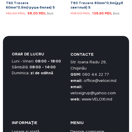
T60 Trecere
T80 Trecere 80mm*0,9m(дуб
60mm*0,9m(груша белая) S
светлый) S
Prețul
Prețul
Prețul
Prețul
140,00
MDL
98,00
MDL
buc
198,00
MDL
138,60
MDL
buc
inițial
curent
inițial
curent
a
este:
a
este:
DL.
fost:
98,00 MDL.
fost:
138,60 MDL
140,00 MDL.
198,00 MDL.
ORAR DE LUCRU
CONTACTE
Luni - Vineri:
08:00 - 18:00
Str. Ioana Radu 29,
Sâmbătă:
08:00 - 14:00
Chișinău
Duminica:
zi de odihnă
GSM:
060 44 22 77
email:
office@veloxi.md
email:
veloxigrup@yahoo.com
web:
www.VELOXI.md
INFORMAȚIE
MENIU
Livrare și plată
Despre companie