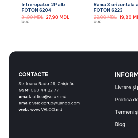
Intrerupator 2P alb
Rama 3 orizontala 
FOTON 6204
FOTON 6223
rețul
Prețul
Prețul
Prețul
31,00
MDL
27,90
MDL
22,00
MDL
19,80
M
urent
inițial
curent
inițial
buc
buc
ste:
a
este:
a
5,30 MDL.
fost:
27,90 MDL.
fost:
31,00 MDL.
22,00 M
CONTACTE
INFORM
Str. Ioana Radu 29, Chișinău
Livrare și
GSM:
060 44 22 77
email:
office@veloxi.md
Politica d
email:
veloxigrup@yahoo.com
web:
www.VELOXI.md
Termeni și
Blog