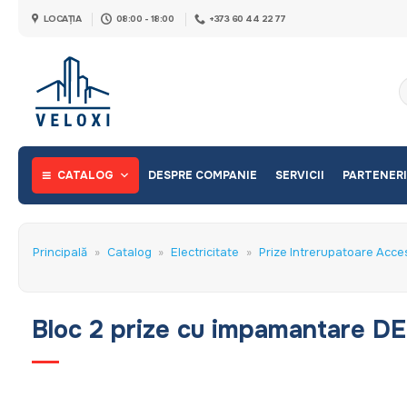
Skip
LOCAȚIA
08:00 - 18:00
+373 60 44 22 77
to
content
C
d
CATALOG
DESPRE COMPANIE
SERVICII
PARTENERI
Principală
»
Catalog
»
Electricitate
»
Prize Intrerupatoare Acces
Bloc 2 prize cu impamantare D