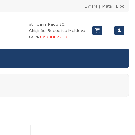
Livrare și Plată
Blog
str. Ioana Radu 29,
Chișinău, Republica Moldova
GSM:
060 44 22 77