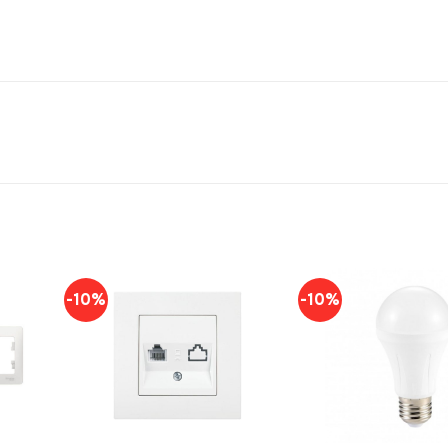
-10%
-10%
+
+