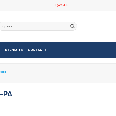
Русский
aută
upă:
RECHIZITE
CONTACTE
orii
E-PA