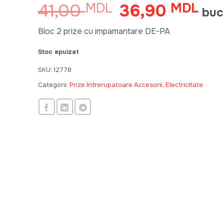
41,00
36,90
MDL
Prețul
MDL
Preț
buc
inițial
cure
a
este
Bloc 2 prize cu impamantare DE-PA
fost:
36,
Stoc epuizat
41,00 MDL.
SKU:
12778
Categorii:
Prize Intrerupatoare Accesorii
,
Electricitate