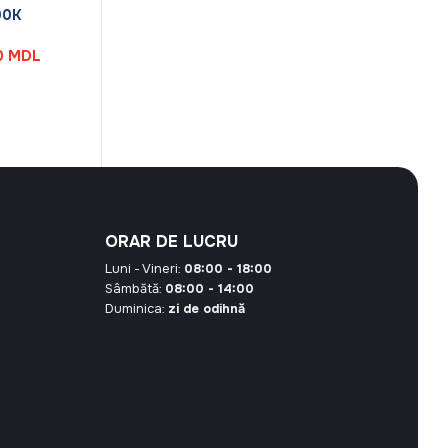
00K
Prețul
0
MDL
curent
este:
36,00 MDL.
0 MDL.
ORAR DE LUCRU
Luni - Vineri:
08:00 - 18:00
Sâmbătă:
08:00 - 14:00
Duminica:
zi de odihnă