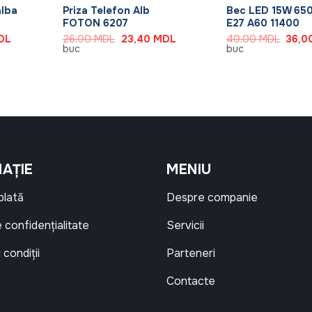
alba
Priza Telefon Alb
Bec LED 15W 65
FOTON 6207
E27 A60 11400
Prețul
Prețul
Prețul
Prețul
DL
26,00
MDL
23,40
MDL
40,00
MDL
36,0
curent
inițial
curent
inițial
buc
buc
este:
a
este:
a
19,80 MDL.
fost:
23,40 MDL.
fost:
DL.
26,00 MDL.
40,0
AȚIE
MENIU
 plată
Despre companie
e confidențialitate
Servicii
 condiții
Parteneri
Contacte