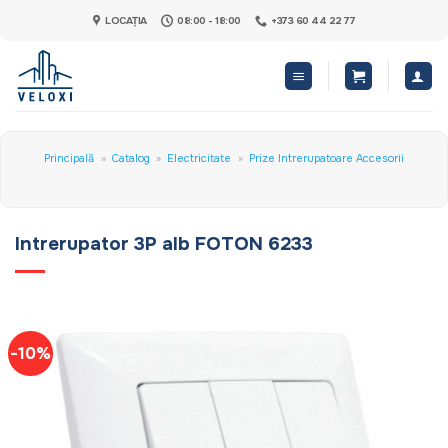
Skip
LOCAȚIA
08:00 - 18:00
+373 60 44 22 77
to
content
Principală
»
Catalog
»
Electricitate
»
Prize Intrerupatoare Accesorii
Intrerupator 3P alb FOTON 6233
-10%