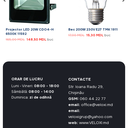
Projector LED 20W CDO4-H
Bec 200W 230V E27 TMK 1911
6500K 11592
Prețul
Prețul
17,00
MDL
15,30
MDL
buc
inițial
curent
Prețul
Prețul
165,00
MDL
148,50
MDL
buc
a
este:
inițial
curent
fost:
15,30 MDL.
a
este:
17,00 MDL.
fost:
148,50 MDL.
165,00 MDL.
ORAR DE LUCRU
CONTACTE
Luni - Vineri:
08:00 - 18:00
Str. Ioana Radu 29,
Sâmbătă:
08:00 - 14:00
Chișinău
Duminica:
zi de odihnă
GSM:
060 44 22 77
email:
office@veloxi.md
email:
veloxigrup@yahoo.com
web:
www.VELOXI.md