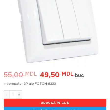
55,00
49,50
MDL
Prețul
MDL
Prețul
buc
inițial
curent
a
este:
Intrerupator 3P alb FOTON 6233
fost:
49,50 MDL.
55,00 MDL.
Cantitate Intrerupator 3P alb FOTON 6233
ADAUGĂ ÎN COȘ