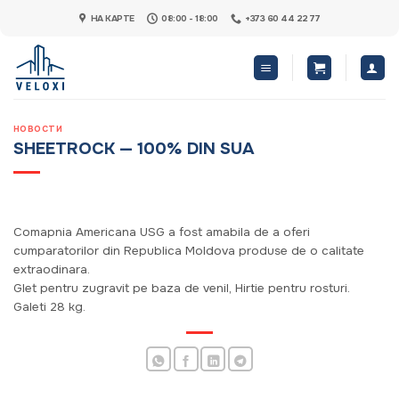
Skip
НА КАРТЕ
08:00 - 18:00
+373 60 44 22 77
to
content
НОВОСТИ
SHEETROCK — 100% DIN SUA
Comapnia Americana USG a fost amabila de a oferi
cumparatorilor din Republica Moldova produse de o calitate
extraodinara.
Glet pentru zugravit pe baza de venil, Hirtie pentru rosturi.
Galeti 28 kg.