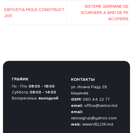
SISTEME GERMANE DE
EXPOZITIA MOLD CONSTRUCT
SCURGERE A APEI DE PE
2011
ACOPERIS
ГРАФИК
КОНТАКТЫ
Пн - Птн:
08:00 - 18:00
ул. Иоана Раду 29,
Суббота:
08:00 - 14:00
Кишинёв
Воскресенье:
выходной
GSM:
060 44 22 77
email:
office@veloxi.md
email:
veloxigrup@yahoo.com
web:
www.VELOXI.md