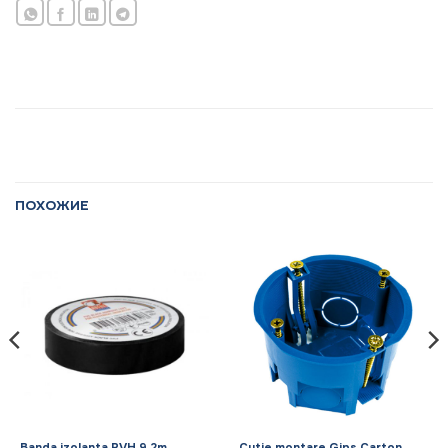
ПОХОЖИЕ
Banda izolanta PVH 9.2m
Cutie montare Gips Carton