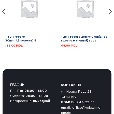
T30 Trecere
T28 Trecere 28mm*0,9m(анод
30mm*1,8m(сосна) S
золото матовый) scos
188,00
MDL
48,00
MDL
ГРАФИК
КОНТАКТЫ
Пн - Птн:
08:00 - 18:00
ул. Иоана Раду 29,
Суббота:
08:00 - 14:00
Кишинёв
Воскресенье:
выходной
GSM:
060 44 22 77
email:
office@veloxi.md
email: