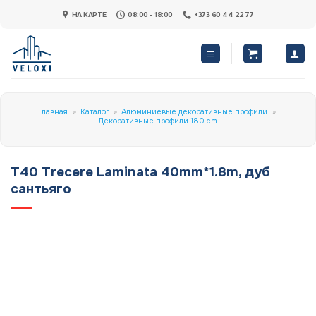
Skip
НА КАРТЕ
08:00 - 18:00
+373 60 44 22 77
to
content
Главная
»
Каталог
»
Алюминиевые декоративные профили
»
Декоративные профили 180 cm
T40 Trecere Laminata 40mm*1.8m, дуб
сантьяго