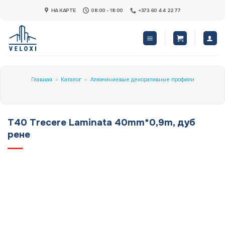
Skip
НА КАРТЕ
08:00 - 18:00
+373 60 44 22 77
to
content
Главная
»
Каталог
»
Алюминиевые декоративные профили
T40 Trecere Laminata 40mm*0,9m, дуб
рене