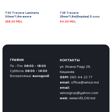
T30 Trecere Laminata
T25 Trecere
30mm*1.8m венге
25mm*1,8m(берёза) S scos
258,00
MDL
94,00
MDL
ГРАФИК
КОНТАКТЫ
Пн - Птн:
08:00 - 18:00
ул. Иоана Раду 29,
Суббота:
08:00 - 14:00
Кишинёв
Воскресенье:
выходной
GSM:
060 44 22 77
email:
office@veloxi.md
email:
veloxigrup@yahoo.com
web:
www.VELOXI.md