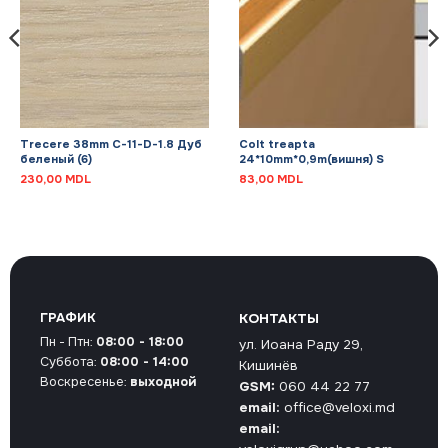
Trecere 38mm С-11-D-1.8 Дуб
Colt treapta
беленый (6)
24*10mm*0,9m(вишня) S
230,00
MDL
83,00
MDL
ГРАФИК
КОНТАКТЫ
Пн - Птн:
08:00 - 18:00
ул. Иоана Раду 29,
Суббота:
08:00 - 14:00
Кишинёв
Воскресенье:
выходной
GSM:
060 44 22 77
email:
office@veloxi.md
email: