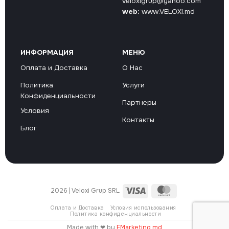
veloxigrup@yahoo.com
web:
www.VELOXI.md
ИНФОРМАЦИЯ
МЕНЮ
Оплата и Доставка
О Нас
Политика
Услуги
Конфиденциальности
Партнеры
Условия
Контакты
Блог
Visa
MasterCard
2026 | Veloxi Grup SRL
Оплата и Доставка
Условия использования
Политика конфиденциальности
Made with ❤ by
EMarketing.md