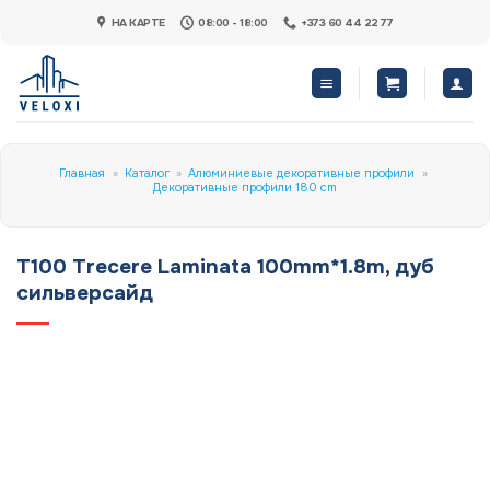
Skip
НА КАРТЕ
08:00 - 18:00
+373 60 44 22 77
to
content
Главная
»
Каталог
»
Алюминиевые декоративные профили
»
Декоративные профили 180 cm
T100 Trecere Laminata 100mm*1.8m, дуб
сильверсайд