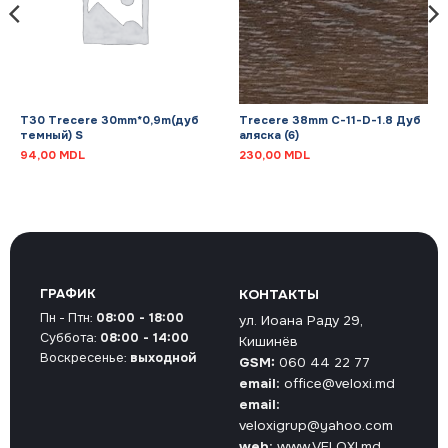
T30 Trecere 30mm*0,9m(дуб
Trecere 38mm С-11-D-1.8 Дуб
темный) S
аляска (6)
94,00
MDL
230,00
MDL
ГРАФИК
КОНТАКТЫ
Пн - Птн:
08:00 - 18:00
ул. Иоана Раду 29,
Суббота:
08:00 - 14:00
Кишинёв
Воскресенье:
выходной
GSM:
060 44 22 77
email:
office@veloxi.md
email:
veloxigrup@yahoo.com
web:
www.VELOXI.md