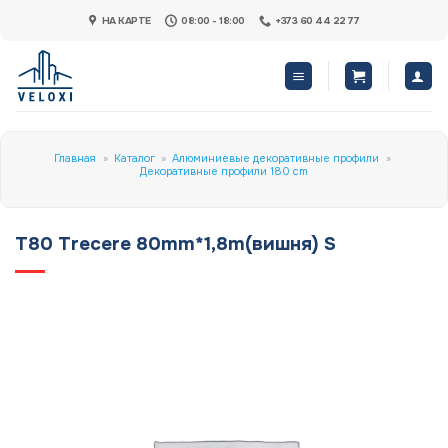
Skip
НА КАРТЕ
08:00 - 18:00
+373 60 44 22 77
to
content
Главная
»
Каталог
»
Алюминиевые декоративные профили
»
Декоративные профили 180 cm
T80 Trecere 80mm*1,8m(вишня) S