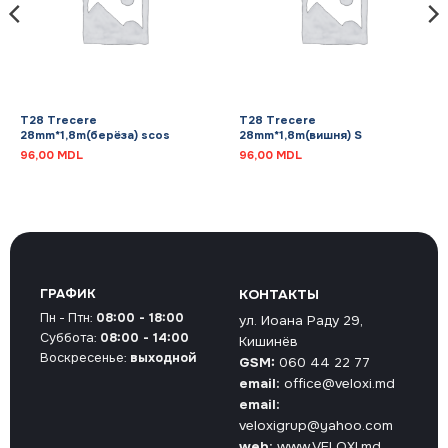
T28 Trecere
T28 Trecere
28mm*1,8m(берёза) scos
28mm*1,8m(вишня) S
96,00
MDL
96,00
MDL
ГРАФИК
КОНТАКТЫ
Пн - Птн:
08:00 - 18:00
ул. Иоана Раду 29,
Суббота:
08:00 - 14:00
Кишинёв
Воскресенье:
выходной
GSM:
060 44 22 77
email:
office@veloxi.md
email:
veloxigrup@yahoo.com
web:
www.VELOXI.md