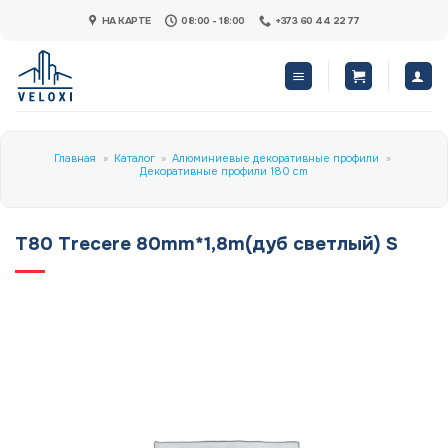
Skip
НА КАРТЕ
08:00 - 18:00
+373 60 44 22 77
to
content
Главная
»
Каталог
»
Алюминиевые декоративные профили
»
Декоративные профили 180 cm
T80 Trecere 80mm*1,8m(дуб светлый) S