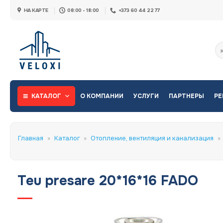
Skip
НА КАРТЕ
08:00 - 18:00
+373 60 44 22 77
to
content
Ис
КАТАЛОГ
О КОМПАНИИ
УСЛУГИ
ПАРТНЕРЫ
РЕ
Главная
»
Каталог
»
Отопление, вентиляция и канализация
»
Teu presare 20*16*16 FADO