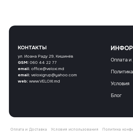
КОНТАКТЫ
ИНФО
ул. Иоана Раду 29, Кишинёв
Оплата и
GSM:
060 44 22 77
email:
office@veloxi.md
Политика
email:
veloxigrup@yahoo.com
web:
www.VELOXI.md
Условия
Блог
Оплата и Доставка
Условия использования
Политика конф