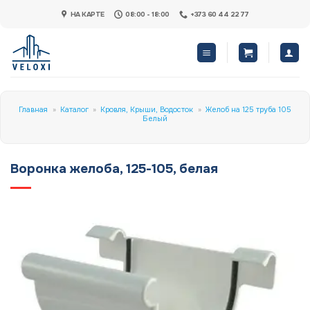
Skip
НА КАРТЕ
08:00 - 18:00
+373 60 44 22 77
to
content
Главная
»
Каталог
»
Кровля, Крыши, Водосток
»
Желоб на 125 труба 105
Белый
Воронка желоба, 125-105, белая