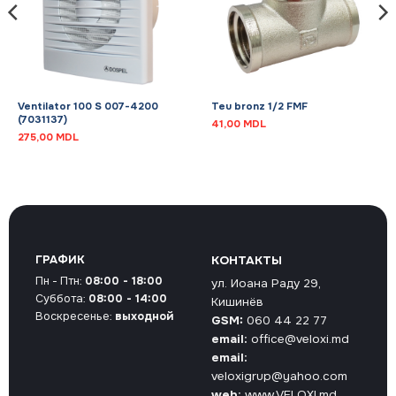
Ventilator 100 S 007-4200
Teu bronz 1/2 FMF
(7031137)
41,00
MDL
275,00
MDL
ГРАФИК
КОНТАКТЫ
Пн - Птн:
08:00 - 18:00
ул. Иоана Раду 29,
Суббота:
08:00 - 14:00
Кишинёв
Воскресенье:
выходной
GSM:
060 44 22 77
email:
office@veloxi.md
email:
veloxigrup@yahoo.com
web:
www.VELOXI.md