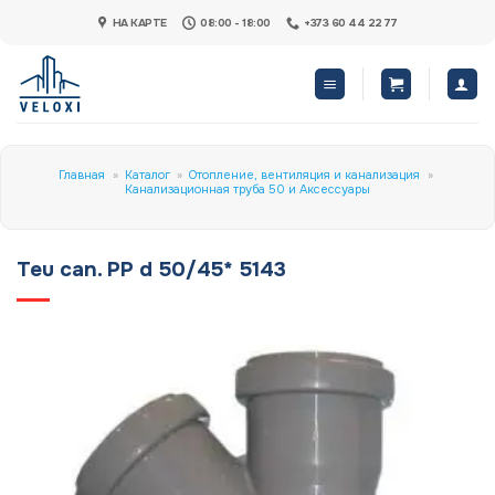
Skip
НА КАРТЕ
08:00 - 18:00
+373 60 44 22 77
to
content
Главная
»
Каталог
»
Отопление, вентиляция и канализация
»
Канализационная труба 50 и Аксессуары
Teu can. PP d 50/45* 5143