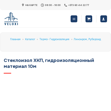
Skip
НА КАРТЕ
08:00 - 18:00
+373 60 44 22 77
to
content
Главная
»
Каталог
»
Термо- Гидроизоляция
»
Линокром, Рубероид
Стеклоизол XKП, гидроизоляционный
материал 10м