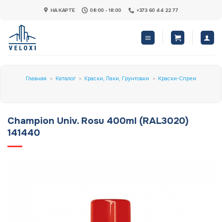
Skip
НА КАРТЕ
08:00 - 18:00
+373 60 44 22 77
to
content
Главная
»
Каталог
»
Краски, Лаки, Грунтовки
»
Краски-Спреи
Champion Univ. Rosu 400ml (RAL3020)
141440