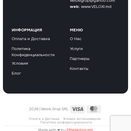
veloxigrup@yahoo.com
web:
www.VELOXI.md
ИНФОРМАЦИЯ
МЕНЮ
Оплата и Доставка
О Нас
Политика
Услуги
Конфиденциальности
Партнеры
Условия
Контакты
Блог
Visa
MasterCard
2026 | Veloxi Grup SRL
Оплата и Доставка
Условия использования
Политика конфиденциальности
Made with ❤ by
EMarketing.md