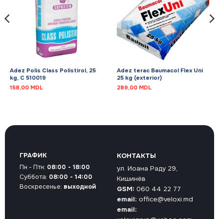
Adez Polis Class Polistirol, 25
Adez terac Baumacol Flex Uni
kg, C 510019
25 kg (exterior)
158,00
MDL
289,00
MDL
ГРАФИК
КОНТАКТЫ
Пн - Птн:
08:00 - 18:00
ул. Иоана Раду 29,
Суббота:
08:00 - 14:00
Кишинёв
Воскресенье:
выходной
GSM:
060 44 22 77
email:
office@veloxi.md
email: