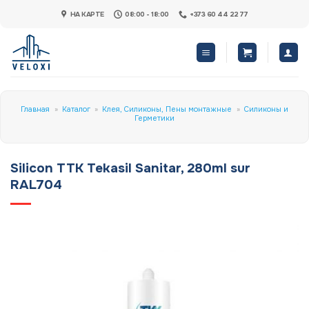
Skip
НА КАРТЕ
08:00 - 18:00
+373 60 44 22 77
to
content
Главная
»
Каталог
»
Клея, Силиконы, Пены монтажные
»
Силиконы и
Герметики
Silicon TTK Tekasil Sanitar, 280ml sur
RAL704