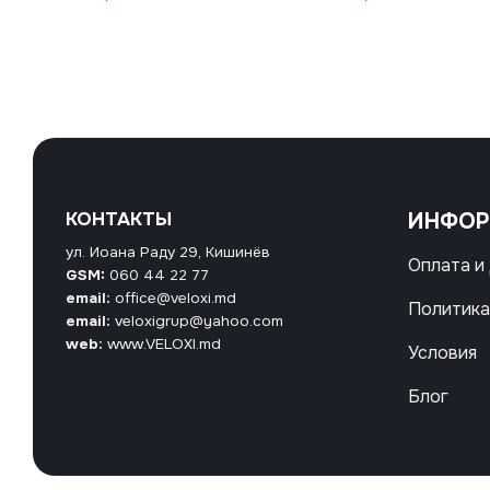
КОНТАКТЫ
ИНФО
ул. Иоана Раду 29, Кишинёв
Оплата и
GSM:
060 44 22 77
email:
office@veloxi.md
Политика
email:
veloxigrup@yahoo.com
web:
www.VELOXI.md
Условия
Блог