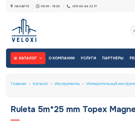
Skip
НА КАРТЕ
08:00 - 18:00
+373 60 44 22 77
to
content
Ис
КАТАЛОГ
О КОМПАНИИ
УСЛУГИ
ПАРТНЕРЫ
РЕ
Главная
»
Каталог
»
Инструменты
»
Измерительный инструм
Ruleta 5m*25 mm Topex Magne