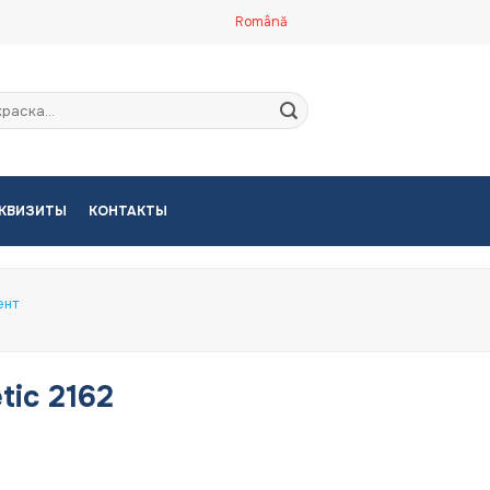
Română
кать:
КВИЗИТЫ
КОНТАКТЫ
ент
tic 2162