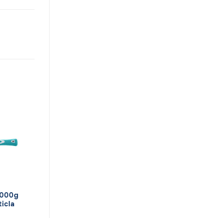
1000g
ticla