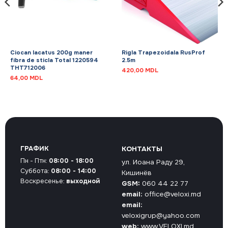
Ciocan lacatus 200g maner
Rigla Trapezoidala RusProf
fibra de sticla Total 1220594
2.5m
THT712006
420,00
MDL
64,00
MDL
ГРАФИК
КОНТАКТЫ
Пн - Птн:
08:00 - 18:00
ул. Иоана Раду 29,
Суббота:
08:00 - 14:00
Кишинёв
Воскресенье:
выходной
GSM:
060 44 22 77
email:
office@veloxi.md
email:
veloxigrup@yahoo.com
web:
www.VELOXI.md