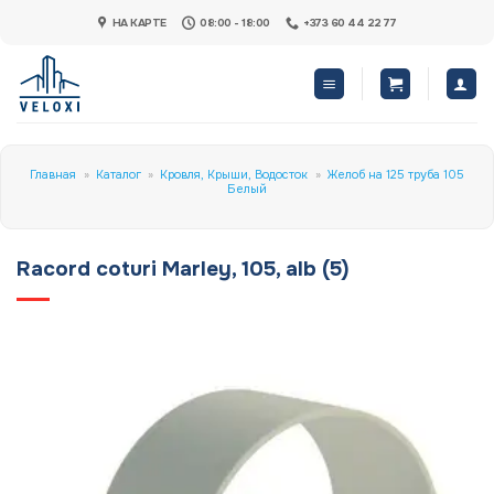
Skip
НА КАРТЕ
08:00 - 18:00
+373 60 44 22 77
to
content
Главная
»
Каталог
»
Кровля, Крыши, Водосток
»
Желоб на 125 труба 105
Белый
Racord coturi Marley, 105, alb (5)