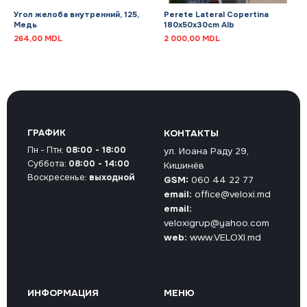
Угол желоба внутренний, 125,
Perete Lateral Copertina
Медь
180x50x30cm Alb
264,00
MDL
2 000,00
MDL
ГРАФИК
КОНТАКТЫ
Пн - Птн:
08:00 - 18:00
ул. Иоана Раду 29,
Суббота:
08:00 - 14:00
Кишинёв
Воскресенье:
выходной
GSM:
060 44 22 77
email:
office@veloxi.md
email:
veloxigrup@yahoo.com
web:
www.VELOXI.md
ИНФОРМАЦИЯ
МЕНЮ