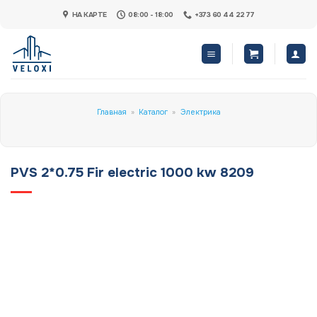
Skip
НА КАРТЕ
08:00 - 18:00
+373 60 44 22 77
to
content
Главная
»
Каталог
»
Электрика
PVS 2*0.75 Fir electric 1000 kw 8209