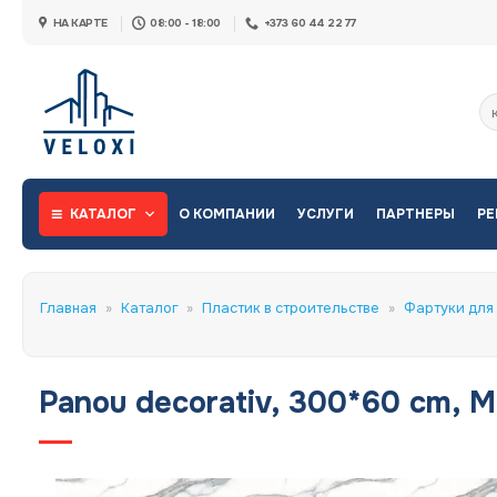
Skip
НА КАРТЕ
08:00 - 18:00
+373 60 44 22 77
to
content
Ис
КАТАЛОГ
О КОМПАНИИ
УСЛУГИ
ПАРТНЕРЫ
РЕ
Главная
»
Каталог
»
Пластик в строительстве
»
Фартуки для 
Panou decorativ, 300*60 cm, 