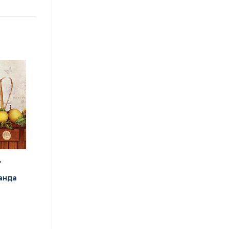
,
анда
щая
:
00 MDL.