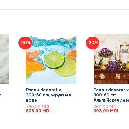
-20%
-20%
+
+
Panou decorativ,
Panou decorativ
р
300*60 cm, Фрукты в
300*60 cm,
воде
Альпийская лав
760,00
MDL
760,00
MDL
Первоначальная
Текущая
Первоначальная
Теку
608,00
MDL
608,00
MDL
цена
цена:
цена
цена
составляла
608,00 MDL.
составляла
608,
760,00 MDL.
760,00 MDL.