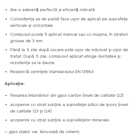
Are o aderență perfectă și eficiență ridicată.
Consistența sa de pastă face ușor de aplicat pe suprafețe
verticale și orizontale.
Compusul poate fi aplicat manual sau cu mașina, în straturi
groase de 3 mm.
Până la 5 zile după uscare este ușor de măcinat și ușor de
tratat. După 5 zile, compusul aplicat atinge duritatea și
rezistența sa la daune.
Respectă cerințele standardului EN 13963.
Aplicație:
finisarea îmbinărilor din gips-carton (nivel de calitate Q2)
acoperire cu strat subțire a suprafeței plăcii de ipsos (nivel
de calitate Q3 și Q4)
acoperire cu strat subțire a suprafețelor minerale:
— gips stabil, var, tencuială de ciment;