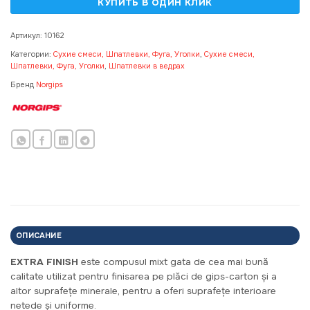
Артикул:
10162
Категории:
Сухие смеси, Шпатлевки, Фуга, Уголки
,
Сухие смеси,
Шпатлевки, Фуга, Уголки
,
Шпатлевки в ведрах
Бренд
Norgips
ОПИСАНИЕ
EXTRA FINISH
este compusul mixt gata de cea mai bună
calitate utilizat pentru finisarea pe plăci de gips-carton și a
altor suprafețe minerale, pentru a oferi suprafețe interioare
netede și uniforme.