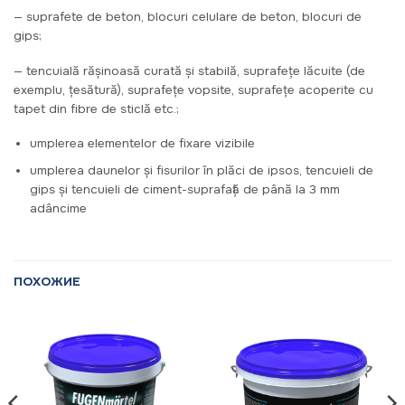
— suprafete de beton, blocuri celulare de beton, blocuri de
gips;
— tencuială rășinoasă curată și stabilă, suprafețe lăcuite (de
exemplu, țesătură), suprafețe vopsite, suprafețe acoperite cu
tapet din fibre de sticlă etc.;
umplerea elementelor de fixare vizibile
umplerea daunelor și fisurilor în plăci de ipsos, tencuieli de
gips și tencuieli de ciment-suprafață de până la 3 mm
adâncime
ПОХОЖИЕ