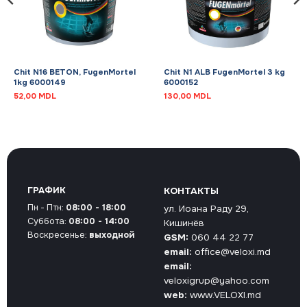
Chit N16 BETON, FugenMortel
Chit N1 ALB FugenMortel 3 kg
1kg 6000149
6000152
52,00
MDL
130,00
MDL
ГРАФИК
КОНТАКТЫ
Пн - Птн:
08:00 - 18:00
ул. Иоана Раду 29,
Суббота:
08:00 - 14:00
Кишинёв
Воскресенье:
выходной
GSM:
060 44 22 77
email:
office@veloxi.md
email:
veloxigrup@yahoo.com
web:
www.VELOXI.md