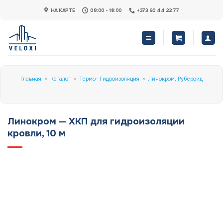
Skip
НА КАРТЕ
08:00 - 18:00
+373 60 44 22 77
to
content
Главная
»
Каталог
»
Термо- Гидроизоляция
»
Линокром, Рубероид
Линокром — XKП для гидроизоляции
кровли, 10 м