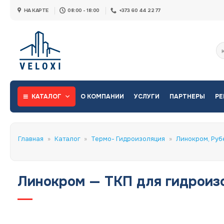
Skip
НА КАРТЕ
08:00 - 18:00
+373 60 44 22 77
to
content
Ис
КАТАЛОГ
О КОМПАНИИ
УСЛУГИ
ПАРТНЕРЫ
РЕ
Главная
»
Каталог
»
Термо- Гидроизоляция
»
Линокром, Ру
Линокром — TKП для гидроизо