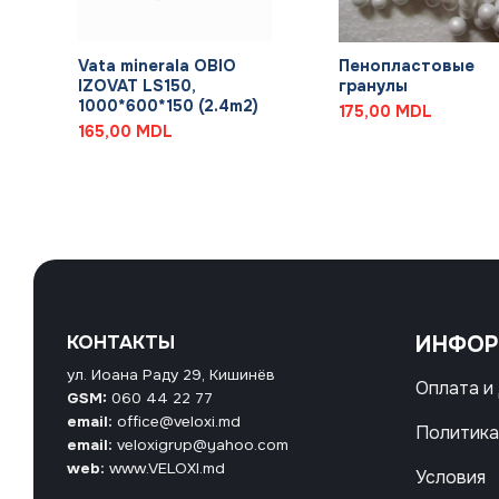
+
+
Vata minerala OBIO
Пенопластовые
IZOVAT LS150,
гранулы
1000*600*150 (2.4m2)
175,00
MDL
165,00
MDL
КОНТАКТЫ
ИНФО
ул. Иоана Раду 29, Кишинёв
Оплата и
GSM:
060 44 22 77
email:
office@veloxi.md
Политика
email:
veloxigrup@yahoo.com
web:
www.VELOXI.md
Условия