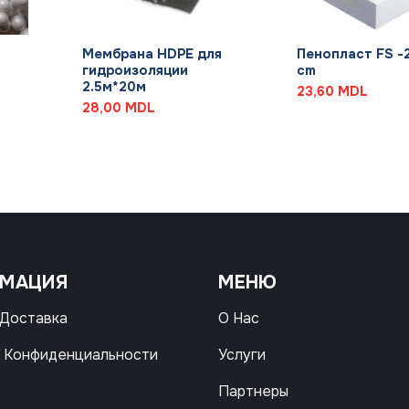
+
+
Мембрана HDPE для
Пенопласт FS -2
гидроизоляции
cm
2.5м*20м
23,60
MDL
28,00
MDL
РМАЦИЯ
МЕНЮ
 Доставка
О Нас
 Конфиденциальности
Услуги
Партнеры