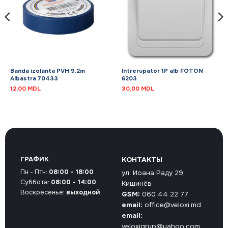
Banda izolanta PVH 9.2m
Intrerupator 1P alb FOTON
Albastra 70433
6203
12,00
MDL
30,00
MDL
ГРАФИК
КОНТАКТЫ
Пн - Птн:
08:00 - 18:00
ул. Иоана Раду 29,
Суббота:
08:00 - 14:00
Кишинёв
Воскресенье:
выходной
GSM:
060 44 22 77
email:
office@veloxi.md
email:
veloxigrup@yahoo.com