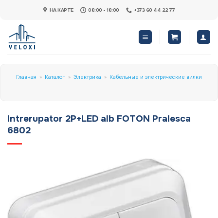
Skip
НА КАРТЕ
08:00 - 18:00
+373 60 44 22 77
to
content
Главная
»
Каталог
»
Электрика
»
Кабельные и электрические вилки
Intrerupator 2P+LED alb FOTON Pralesca
6802