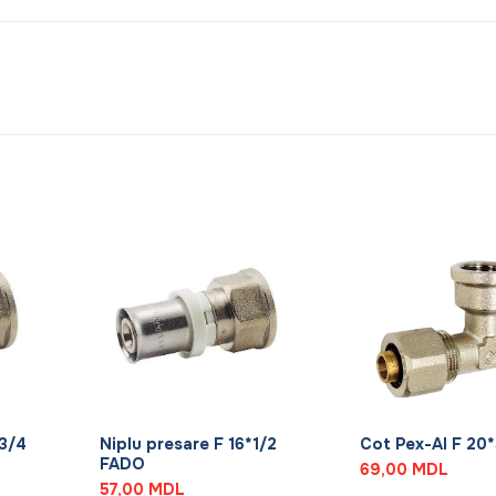
+
+
*3/4
Niplu presare F 16*1/2
Cot Pex-Al F 20
FADO
69,00
MDL
57,00
MDL