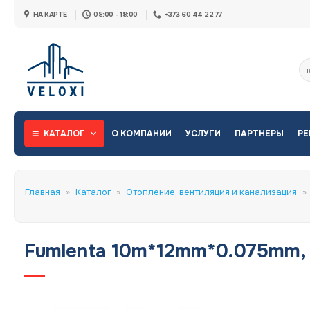
Skip
НА КАРТЕ
08:00 - 18:00
+373 60 44 22 77
to
content
Ис
КАТАЛОГ
О КОМПАНИИ
УСЛУГИ
ПАРТНЕРЫ
РЕ
Главная
»
Каталог
»
Отопление, вентиляция и канализация
»
Fumlenta 10m*12mm*0.075mm,