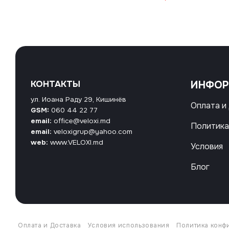
КОНТАКТЫ
ИНФО
ул. Иоана Раду 29, Кишинёв
Оплата и
GSM:
060 44 22 77
email:
office@veloxi.md
Политика
email:
veloxigrup@yahoo.com
web:
www.VELOXI.md
Условия
Блог
Оплата и Доставка
Условия использования
Политика конф