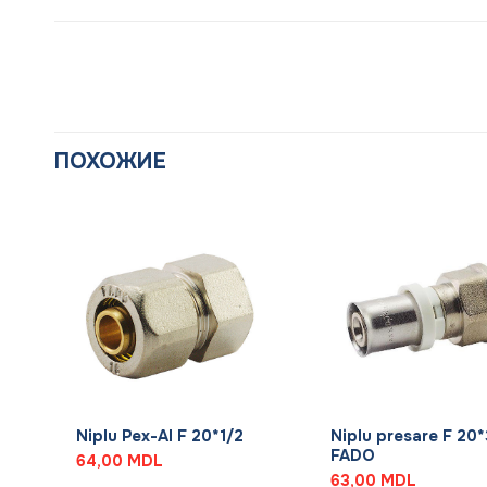
ПОХОЖИЕ
+
+
Niplu Pex-Al F 20*1/2
Niplu presare F 20
FADO
64,00
MDL
63,00
MDL