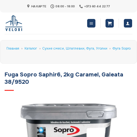
Skip
НА КАРТЕ
08:00 - 18:00
+373 60 44 22 77
to
content
Главная
»
Каталог
»
Сухие смеси, Шпатлевки, Фуга, Уголки
»
Фуга Sopro
Fuga Sopro Saphir6, 2kg Caramel, Galeata
38/9520