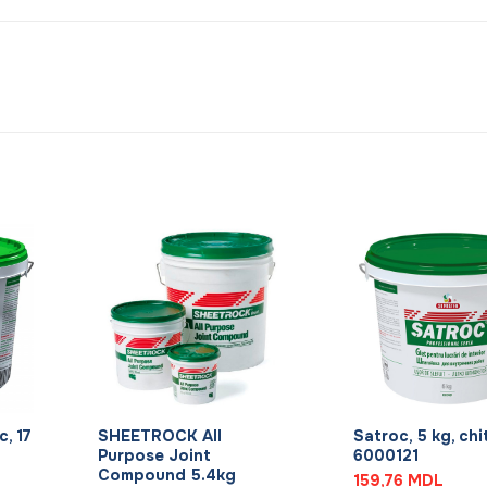
+
+
c, 17
SHEETROCK All
Satroc, 5 kg, chi
Purpose Joint
6000121
Compound 5.4kg
159,76
MDL