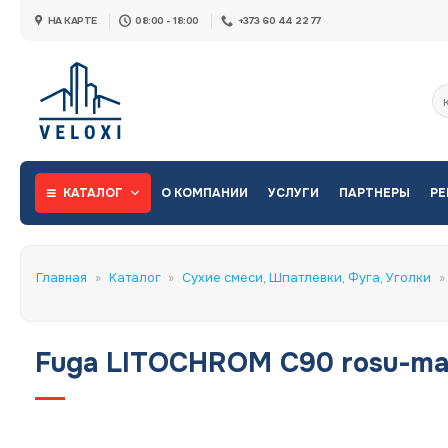
Skip
НА КАРТЕ
08:00 - 18:00
+373 60 44 22 77
to
content
Ис
КАТАЛОГ
О КОМПАНИИ
УСЛУГИ
ПАРТНЕРЫ
РЕ
Главная
»
Каталог
»
Сухие смеси, Шпатлевки, Фуга, Уголки
»
Fuga LITOCHROM C90 rosu-ma