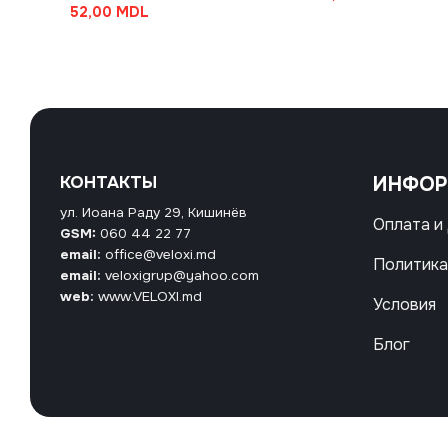
52,00
MDL
КОНТАКТЫ
ИНФО
ул. Иоана Раду 29, Кишинёв
Оплата и
GSM:
060 44 22 77
email:
office@veloxi.md
Политика
email:
veloxigrup@yahoo.com
web:
www.VELOXI.md
Условия
Блог