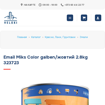
Skip
НА КАРТЕ
08:00 - 18:00
+373 60 44 22 77
to
content
Главная
»
Каталог
»
Краски, Лаки, Грунтовки
»
Эмали
Email Miks Color galben/жовтий 2.8kg
323723