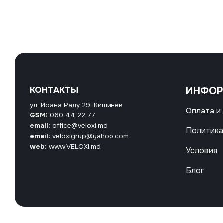
КОНТАКТЫ
ИНФО
ул. Иоана Раду 29, Кишинёв
Оплата и
GSM:
060 44 22 77
email:
office@veloxi.md
Политика
email:
veloxigrup@yahoo.com
web:
www.VELOXI.md
Условия
Блог