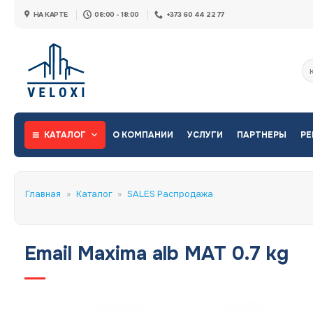
Skip
НА КАРТЕ
08:00 - 18:00
+373 60 44 22 77
to
content
Ис
КАТАЛОГ
О КОМПАНИИ
УСЛУГИ
ПАРТНЕРЫ
РЕ
Главная
»
Каталог
»
SALES Распродажа
Email Maxima alb MAT 0.7 kg