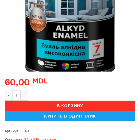
60,00
MDL
Количество товара Email Maxima Alb Lucios 0.7 kg
В КОРЗИНУ
Артикул:
11640
Категория:
SALES Распродажа