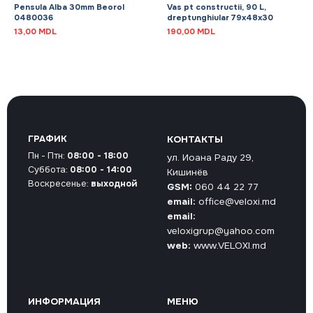
Pensula Alba 30mm Beorol
Vas pt constructii, 90 L,
0480036
dreptunghiular 79x48x30
13,00
MDL
190,00
MDL
ГРАФИК
КОНТАКТЫ
Пн - Птн:
08:00 - 18:00
ул. Иоана Раду 29,
Суббота:
08:00 - 14:00
Кишинёв
Воскресенье:
выходной
GSM:
060 44 22 77
email:
office@veloxi.md
email:
veloxigrup@yahoo.com
web:
www.VELOXI.md
ИНФОРМАЦИЯ
МЕНЮ