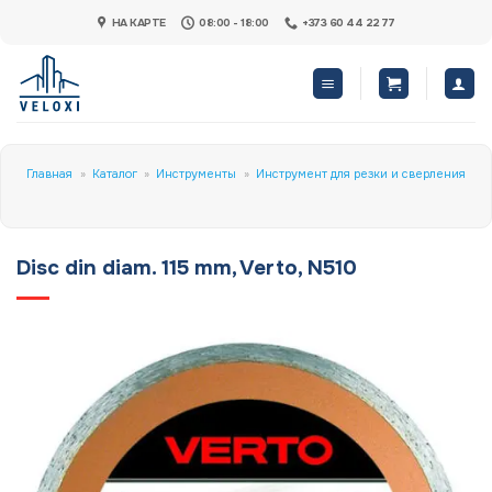
Skip
НА КАРТЕ
08:00 - 18:00
+373 60 44 22 77
to
content
Главная
»
Каталог
»
Инструменты
»
Инструмент для резки и сверления
Disc din diam. 115 mm, Verto, N510