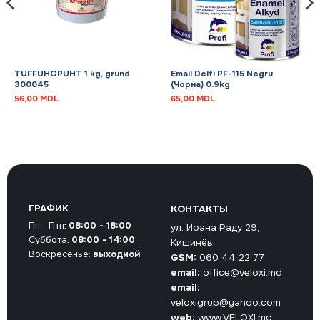
TUFFUHGPUHT 1 kg, grund
Email Delfi PF-115 Negru
300045
(Чорна) 0.9kg
56,00
MDL
65,00
MDL
ГРАФИК
КОНТАКТЫ
Пн - Птн:
08:00 - 18:00
ул. Иоана Раду 29,
Суббота:
08:00 - 14:00
Кишинёв
Воскресенье:
выходной
GSM:
060 44 22 77
email:
office@veloxi.md
email:
veloxigrup@yahoo.com
web:
www.VELOXI.md