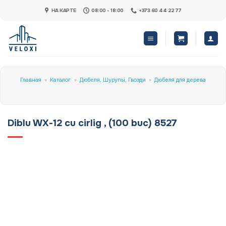
Skip
НА КАРТЕ
08:00 - 18:00
+373 60 44 22 77
to
content
Главная
»
Каталог
»
Дюбеля, Шурупы, Гвозди
»
Дюбеля для дерева
Diblu WX-12 cu cirlig , (100 buc) 8527