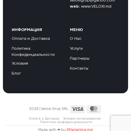
veloxigrup@yahoo.com
web:
www.VELOXI.md
ИНФОРМАЦИЯ
МЕНЮ
Оплата и Доставка
О Нас
Политика
Услуги
Конфиденциальности
Партнеры
Условия
Контакты
Блог
Visa
MasterCard
2026 | Veloxi Grup SRL
Оплата и Доставка
Условия использования
Политика конфиденциальности
Made with ❤ by
EMarketing.md