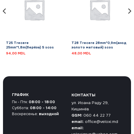
T25 Trecere
T28 Trecere 28mm*0,9m(анод
25mm*1,8m(берёза) S scos
золото матовый) scos
94,00
MDL
48,00
MDL
ГРАФИК
КОНТАКТЫ
Пн - Птн:
08:00 - 18:00
ул. Иоана Раду 29,
Суббота:
08:00 - 14:00
Кишинёв
Воскресенье:
выходной
GSM:
060 44 22 77
email:
office@veloxi.md
email: