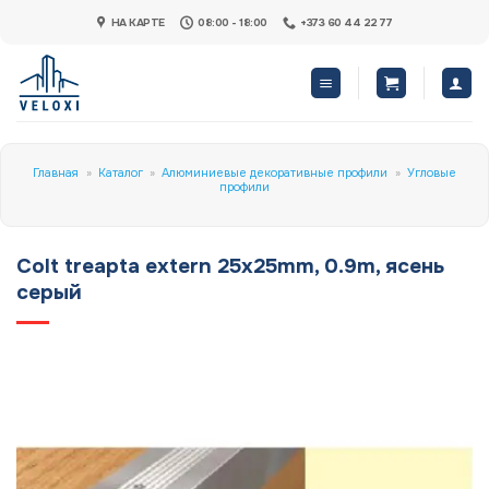
Skip
НА КАРТЕ
08:00 - 18:00
+373 60 44 22 77
to
content
Главная
»
Каталог
»
Алюминиевые декоративные профили
»
Угловые
профили
Colt treapta extern 25x25mm, 0.9m, ясень
серый