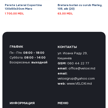
Perete Lateral Copertina
Bratara burlan cu surub Marley,
130x50x30cm Maro
105, alb (20)
1 700,00
MDL
63,00
MDL
ГРАФИК
КОНТАКТЫ
Пн - Птн:
08:00 - 18:00
ул. Иоана Раду 29,
Суббота:
08:00 - 14:00
Кишинёв
Воскресенье:
выходной
GSM:
060 44 22 77
email:
office@veloxi.md
email:
veloxigrup@yahoo.com
web:
www.VELOXI.md
ИНФОРМАЦИЯ
МЕНЮ