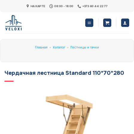
Skip
НА КАРТЕ
08:00 - 18:00
+373 60 44 22 77
to
content
Главная
»
Каталог
»
Лестницы и тачки
Чердачная лестница Standard 110*70*280