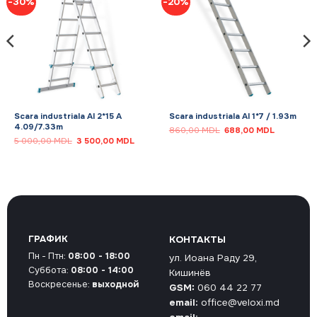
-30%
-20%
Scara industriala Al 2*15 A
Scara industriala Al 1*7 / 1.93m
4.09/7.33m
Первоначальная
Текущая
860,00
MDL
688,00
MDL
цена
цена:
Первоначальная
Текущая
5 000,00
MDL
3 500,00
MDL
составляла
688,00 M
цена
цена:
860,00 MDL.
составляла
3
5
500,00 MDL.
000,00 MDL.
ГРАФИК
КОНТАКТЫ
Пн - Птн:
08:00 - 18:00
ул. Иоана Раду 29,
Суббота:
08:00 - 14:00
Кишинёв
Воскресенье:
выходной
GSM:
060 44 22 77
email:
office@veloxi.md