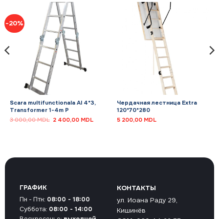
-20%
Scara multifunctionala Al 4*3,
Чердачная лестница Extra
Transformer 1-4m P
120*70*280
щая
Первоначальная
Текущая
3 000,00
MDL
2 400,00
MDL
5 200,00
MDL
цена
цена:
составляла
2
0 MDL.
3
400,00 MDL.
000,00 MDL.
ГРАФИК
КОНТАКТЫ
Пн - Птн:
08:00 - 18:00
ул. Иоана Раду 29,
Суббота:
08:00 - 14:00
Кишинёв
Воскресенье:
выходной