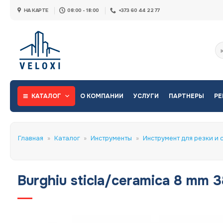
Skip
НА КАРТЕ
08:00 - 18:00
+373 60 44 22 77
to
content
Ис
КАТАЛОГ
О КОМПАНИИ
УСЛУГИ
ПАРТНЕРЫ
РЕ
Главная
»
Каталог
»
Инструменты
»
Инструмент для резки и 
Burghiu sticla/ceramica 8 mm 