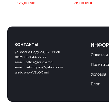
125,00
MDL
78,00
MDL
КОНТАКТЫ
ИНФО
ул. Иоана Раду 29, Кишинёв
Оплата и
GSM:
060 44 22 77
email:
office@veloxi.md
Политика
email:
veloxigrup@yahoo.com
web:
www.VELOXI.md
Условия
Блог