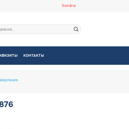
Română
кать:
КВИЗИТЫ
КОНТАКТЫ
сверления
3876