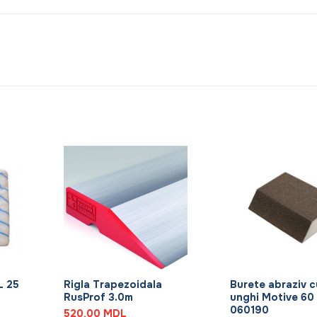
+
+
L 25
Rigla Trapezoidala
Burete abraziv c
RusProf 3.0m
unghi Motive 60
060190
520,00
MDL